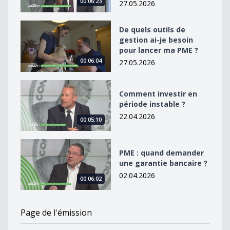
00:06:23
27.05.2026
De quels outils de gestion ai-je besoin pour lancer ma
De quels outils de
gestion ai-je besoin
pour lancer ma PME ?
00:06:04
27.05.2026
Comment investir en période instable ?
Comment investir en
période instable ?
22.04.2026
00:05:10
PME : quand demander une garantie bancaire ?
PME : quand demander
une garantie bancaire ?
02.04.2026
00:06:02
Page de l'émission