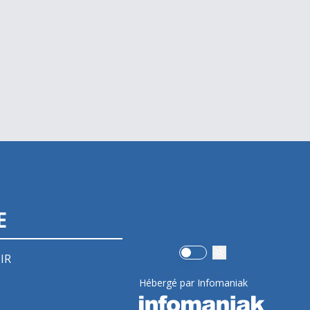
E
Use setting
IR
Hébergé par Infomaniak