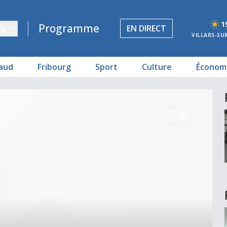
1
s
Programme
EN DIRECT
VILLARS-SU
aud
Fribourg
Sport
Culture
Économ