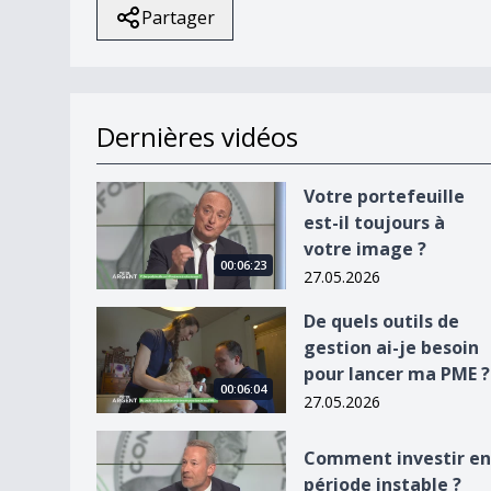
Partager
Dernières vidéos
Votre portefeuille est-il toujours à votre image 
Votre portefeuille
est-il toujours à
votre image ?
00:06:23
27.05.2026
De quels outils de gestion ai-je besoin pour la
De quels outils de
gestion ai-je besoin
pour lancer ma PME ?
00:06:04
27.05.2026
Comment investir en période instable ?
Comment investir en
période instable ?