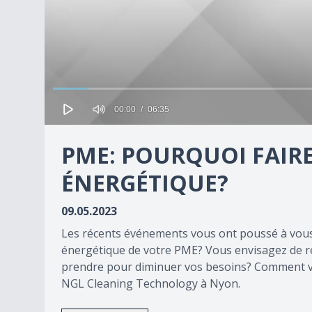
00:00
06:35
0
seconds
PME: POURQUOI FAIR
of
0
seconds
ÉNERGÉTIQUE?
Volume
90%
09.05.2023
Les récents événements vous ont poussé à vou
énergétique de votre PME? Vous envisagez de réa
prendre pour diminuer vos besoins? Comment vo
NGL Cleaning Technology à Nyon.