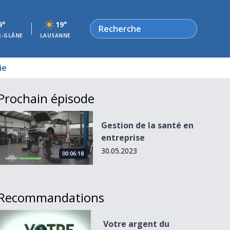
Rechercher
9°
19°
R-GLÂNE
LAUSANNE
ie
Prochain épisode
Gestion de la santé en entreprise
Gestion de la santé en
entreprise
30.05.2023
00:06:18
Recommandations
Votre argent du 10.10.16
Votre argent du