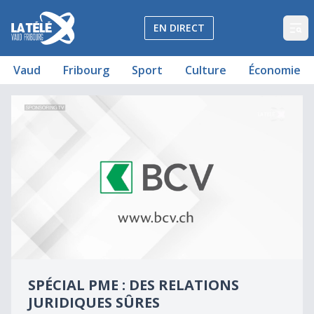
La Télé - Télévision régionale Vaud et Fribourg
EN DIRECT
Op
Vaud
Fribourg
Sport
Culture
Économie
Des relations juridiquement sûres
Spécial PME : Des relations juridiques sûres
0
seconds
SPÉCIAL PME : DES RELATIONS
of
0
JURIDIQUES SÛRES
seconds