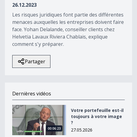
26.12.2023
Les risques juridiques font partie des différentes
menaces auxquelles les entreprises doivent faire
face. Yohan Delalande, conseiller clients chez
Helvetia Lavaux Riviera Chablais, explique
comment s'y préparer.
Partager
Dernières vidéos
Votre portefeuille est-il toujours à votre image ?
Votre portefeuille est-il
toujours à votre image
?
00:06:23
27.05.2026