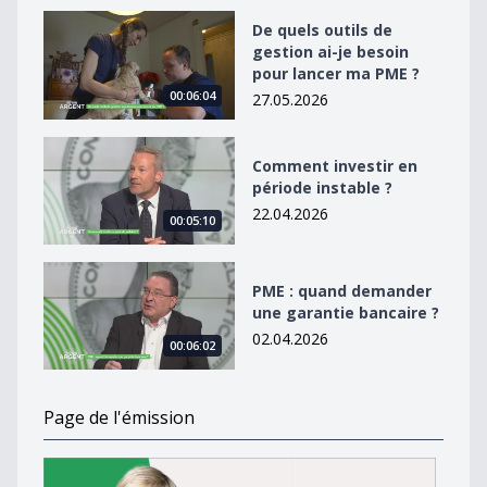
De quels outils de gestion ai-je besoin pour lancer ma
De quels outils de
gestion ai-je besoin
pour lancer ma PME ?
00:06:04
27.05.2026
Comment investir en période instable ?
Comment investir en
période instable ?
22.04.2026
00:05:10
PME : quand demander une garantie bancaire ?
PME : quand demander
une garantie bancaire ?
02.04.2026
00:06:02
Page de l'émission