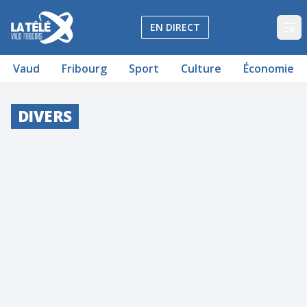
La Télé - Télévision régionale Vaud et Fribourg
EN DIRECT
Op
Vaud
Fribourg
Sport
Culture
Économie
DIVERS