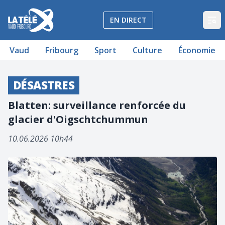
La Télé - Télévision régionale Vaud et Fribourg
EN DIRECT
Op
Vaud
Fribourg
Sport
Culture
Économie
DÉSASTRES
Blatten: surveillance renforcée du
glacier d'Oigschtchummun
10.06.2026 10h44