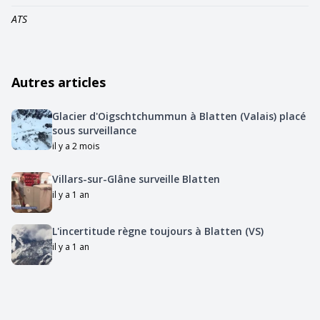
ATS
Autres articles
Glacier d'Oigschtchummun à Blatten (Valais) placé
sous surveillance
il y a 2 mois
Villars-sur-Glâne surveille Blatten
il y a 1 an
L'incertitude règne toujours à Blatten (VS)
il y a 1 an