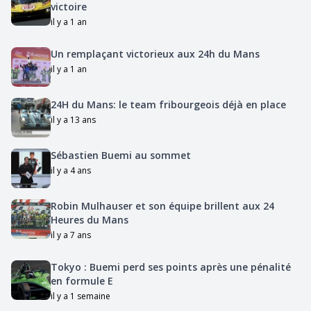
victoire
il y a 1 an
Un remplaçant victorieux aux 24h du Mans
il y a 1 an
24H du Mans: le team fribourgeois déjà en place
il y a 13 ans
Sébastien Buemi au sommet
il y a 4 ans
Robin Mulhauser et son équipe brillent aux 24
Heures du Mans
il y a 7 ans
Tokyo : Buemi perd ses points après une pénalité
en formule E
il y a 1 semaine