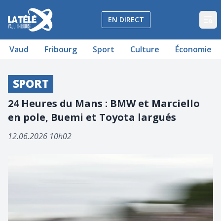
La Télé - Télévision régionale Vaud et Fribourg
EN DIRECT
Op
Vaud
Fribourg
Sport
Culture
Économie
SPORT
24 Heures du Mans : BMW et Marciello
en pole, Buemi et Toyota largués
12.06.2026 10h02