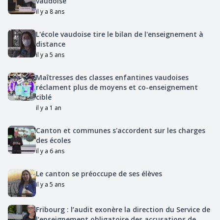
vaudoise
il y a 8 ans
L'école vaudoise tire le bilan de l'enseignement à
distance
il y a 5 ans
Maîtresses des classes enfantines vaudoises
réclament plus de moyens et co-enseignement
ciblé
il y a 1 an
Canton et communes s'accordent sur les charges
des écoles
il y a 6 ans
Le canton se préoccupe de ses élèves
il y a 5 ans
Fribourg : l’audit exonère la direction du Service de
l’enseignement obligatoire des accusations de