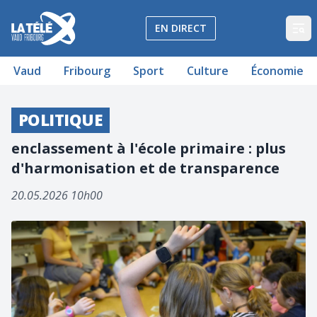
La Télé - Télévision régionale Vaud et Fribourg
EN DIRECT
Op
Vaud
Fribourg
Sport
Culture
Économie
POLITIQUE
enclassement à l'école primaire : plus
d'harmonisation et de transparence
20.05.2026 10h00