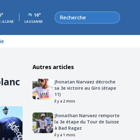
Rechercher
6°
16°
R-GLÂNE
LAUSANNE
ie
Autres articles
blanc
Jhonatan Narvaez décroche
sa 3e victoire au Giro (étape
11)
il y a 2 mois
Jhonathan Narvaez remporte
la 3e étape du Tour de Suisse
à Bad Ragaz
il y a 1 mois