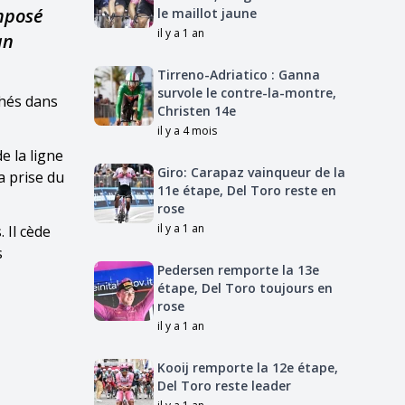
imposé
le maillot jaune
il y a 1 an
an
Tirreno-Adriatico : Ganna
survole le contre-la-montre,
chés dans
Christen 14e
il y a 4 mois
e la ligne
Giro: Carapaz vainqueur de la
a prise du
11e étape, Del Toro reste en
rose
il y a 1 an
 Il cède
s
Pedersen remporte la 13e
étape, Del Toro toujours en
rose
il y a 1 an
Kooij remporte la 12e étape,
Del Toro reste leader