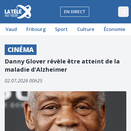
La Télé - Télévision régionale Vaud et Fribourg
EN DIRECT
Op
Vaud
Fribourg
Sport
Culture
Économie
CINÉMA
Danny Glover révèle être atteint de la
maladie d'Alzheimer
02.07.2026 00h25