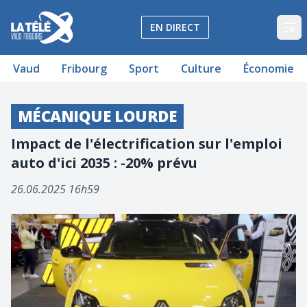
La Télé - Télévision régionale Vaud et Fribourg
EN DIRECT
Op
Vaud
Fribourg
Sport
Culture
Économie
MÉCANIQUE LOURDE
Impact de l'électrification sur l'emploi
auto d'ici 2035 : -20% prévu
26.06.2025 16h59