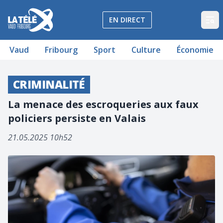
La Télé - Télévision régionale Vaud et Fribourg
EN DIRECT
Op
Vaud
Fribourg
Sport
Culture
Économie
CRIMINALITÉ
La menace des escroqueries aux faux
policiers persiste en Valais
21.05.2025 10h52