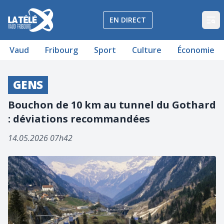
La Télé - Télévision régionale Vaud et Fribourg
EN DIRECT
Op
Vaud
Fribourg
Sport
Culture
Économie
GENS
Bouchon de 10 km au tunnel du Gothard
: déviations recommandées
14.05.2026 07h42