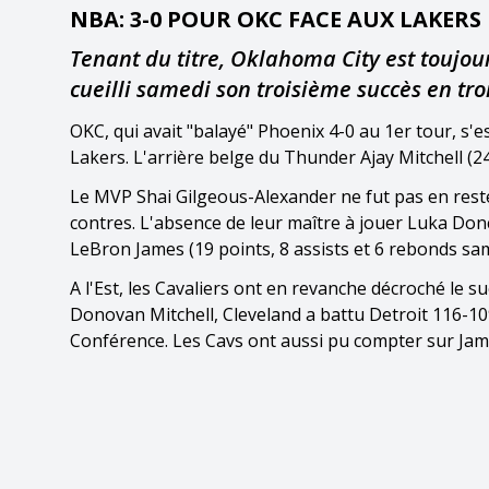
NBA: 3-0 POUR OKC FACE AUX LAKERS
Tenant du titre, Oklahoma City est toujou
cueilli samedi son troisième succès en tr
OKC, qui avait "balayé" Phoenix 4-0 au 1er tour, s
Lakers. L'arrière belge du Thunder Ajay Mitchell (2
Le MVP Shai Gilgeous-Alexander ne fut pas en reste,
contres. L'absence de leur maître à jouer Luka Don
LeBron James (19 points, 8 assists et 6 rebonds sam
A l'Est, les Cavaliers ont en revanche décroché le s
Donovan Mitchell, Cleveland a battu Detroit 116-10
Conférence. Les Cavs ont aussi pu compter sur Jame