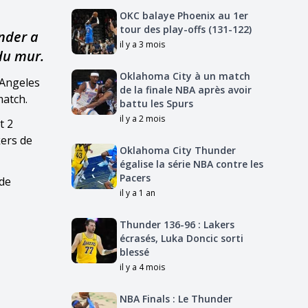
OKC balaye Phoenix au 1er
tour des play-offs (131-122)
under a
il y a 3 mois
du mur.
Oklahoma City à un match
 Angeles
de la finale NBA après avoir
match.
battu les Spurs
il y a 2 mois
t 2
kers de
Oklahoma City Thunder
égalise la série NBA contre les
Pacers
 de
il y a 1 an
Thunder 136-96 : Lakers
écrasés, Luka Doncic sorti
blessé
il y a 4 mois
NBA Finals : Le Thunder