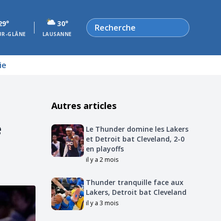
Rechercher
29°
30°
UR-GLÂNE
LAUSANNE
ie
Autres articles
e
Le Thunder domine les Lakers
et Detroit bat Cleveland, 2-0
en playoffs
il y a 2 mois
Thunder tranquille face aux
Lakers, Detroit bat Cleveland
il y a 3 mois