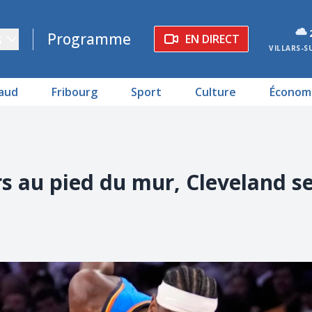
s
Programme
EN DIRECT
VILLARS-S
aud
Fribourg
Sport
Culture
Économ
s au pied du mur, Cleveland s