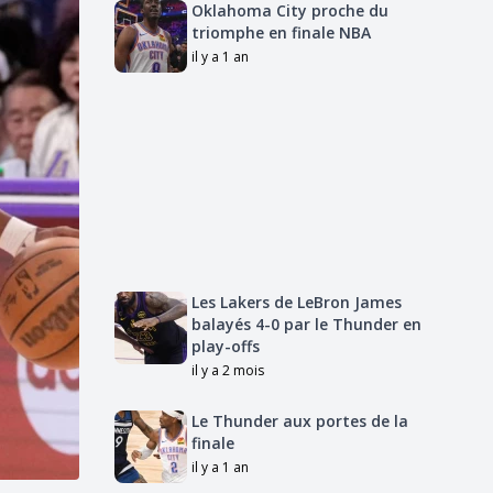
Oklahoma City proche du
triomphe en finale NBA
il y a 1 an
Les Lakers de LeBron James
balayés 4-0 par le Thunder en
play-offs
il y a 2 mois
Le Thunder aux portes de la
finale
il y a 1 an