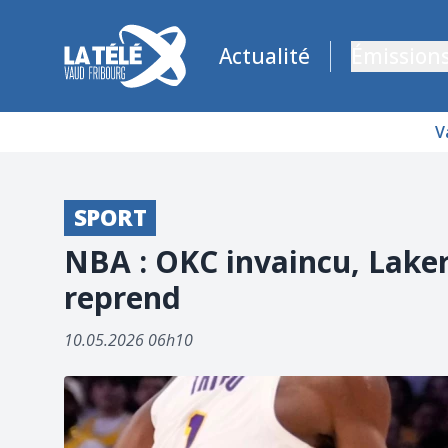
La Télé - Télévision régionale Vaud et Fribourg
Actualité
Émission
V
SPORT
NBA : OKC invaincu, Laker
reprend
10.05.2026 06h10