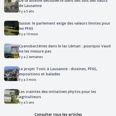
De la dioxine découverte dans des sols des hauts
de Lausanne
il y a 5 ans
Suisse: le parlement exige des valeurs limites pour
les PFAS
il y a 10 mois
Cyanobactéries dans le lac Léman : pourquoi Vaud
ne les mesure pas
il y a 2 semaines
Le projet Toxic à Lausanne : dioxines, PFAS,
expositions et balades
il y a 3 mois
Les craintes des initiatives phytos pour les
agriculteurs
il y a 5 ans
Consulter tous les articles