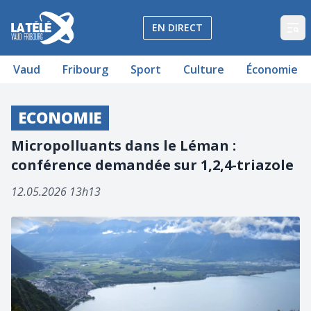
La Télé - Télévision régionale Vaud et Fribourg
EN DIRECT
Op
Vaud
Fribourg
Sport
Culture
Économie
ECONOMIE
Micropolluants dans le Léman :
conférence demandée sur 1,2,4-triazole
12.05.2026 13h13