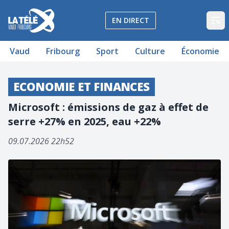
La Télé - Télévision régionale Vaud et Fribourg
EN DIRECT
Op
Vaud
Fribourg
Sport
Culture
Économie
ECONOMIE ET FINANCES
Microsoft : émissions de gaz à effet de
serre +27% en 2025, eau +22%
09.07.2026 22h52