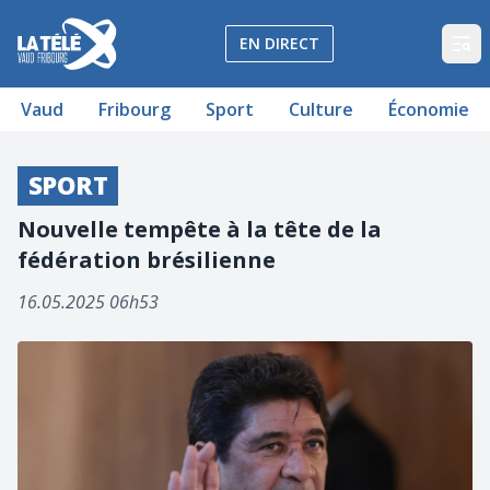
La Télé - Télévision régionale Vaud et Fribourg
EN DIRECT
Op
Vaud
Fribourg
Sport
Culture
Économie
SPORT
Nouvelle tempête à la tête de la
fédération brésilienne
16.05.2025 06h53