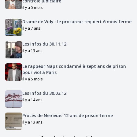
contrôle judiciaire
il y a 5 mois
Drame de Vidy : le procureur requiert 6 mois ferme
il y a 7 ans
Les Infos du 30.11.12
il y a 13 ans
Le rappeur Naps condamné à sept ans de prison
pour viol à Paris
il y a 5 mois
Les Infos du 30.03.12
il y a 14 ans
Procès de Neirivue: 12 ans de prison ferme
il y a 13 ans