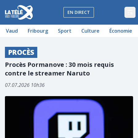
La Télé - Télévision régionale Vaud et Fribourg
EN DIRECT
Op
Vaud
Fribourg
Sport
Culture
Économie
PROCÈS
Procès Pormanove : 30 mois requis
contre le streamer Naruto
07.07.2026 10h36