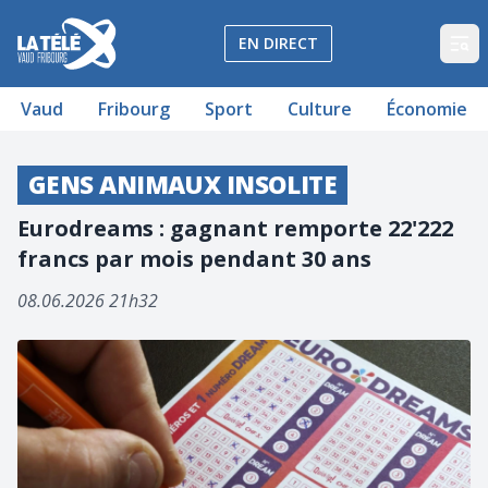
La Télé - Télévision régionale Vaud et Fribourg
EN DIRECT
Op
Vaud
Fribourg
Sport
Culture
Économie
GENS ANIMAUX INSOLITE
Eurodreams : gagnant remporte 22'222
francs par mois pendant 30 ans
08.06.2026 21h32