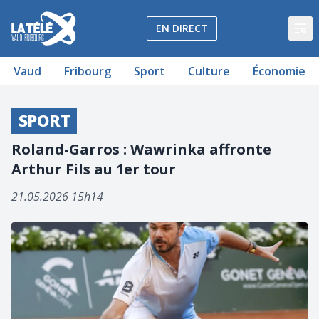
La Télé - Télévision régionale Vaud et Fribourg
EN DIRECT
Op
Vaud
Fribourg
Sport
Culture
Économie
SPORT
Roland-Garros : Wawrinka affronte
Arthur Fils au 1er tour
21.05.2026 15h14