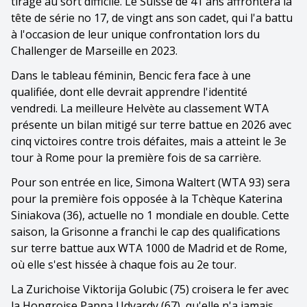
tirage au sort difficile. Le Suisse de 41 ans affrontera la
tête de série no 17, de vingt ans son cadet, qui l'a battu
à l'occasion de leur unique confrontation lors du
Challenger de Marseille en 2023.
Dans le tableau féminin, Bencic fera face à une
qualifiée, dont elle devrait apprendre l'identité
vendredi. La meilleure Helvète au classement WTA
présente un bilan mitigé sur terre battue en 2026 avec
cinq victoires contre trois défaites, mais a atteint le 3e
tour à Rome pour la première fois de sa carrière.
Pour son entrée en lice, Simona Waltert (WTA 93) sera
pour la première fois opposée à la Tchèque Katerina
Siniakova (36), actuelle no 1 mondiale en double. Cette
saison, la Grisonne a franchi le cap des qualifications
sur terre battue aux WTA 1000 de Madrid et de Rome,
où elle s'est hissée à chaque fois au 2e tour.
La Zurichoise Viktorija Golubic (75) croisera le fer avec
la Hongroise Panna Udvardy (67), qu'elle n'a jamais