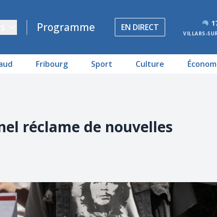
1
s
Programme
EN DIRECT
VILLARS-SU
aud
Fribourg
Sport
Culture
Économ
nnel réclame de nouvelles