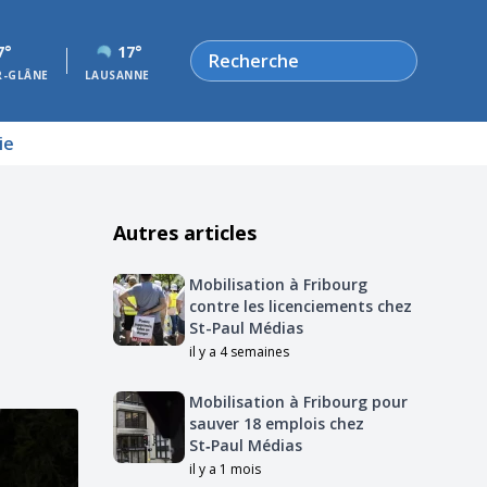
Rechercher
7°
17°
R-GLÂNE
LAUSANNE
ie
Autres articles
Mobilisation à Fribourg
contre les licenciements chez
St-Paul Médias
il y a 4 semaines
Mobilisation à Fribourg pour
sauver 18 emplois chez
St‑Paul Médias
il y a 1 mois