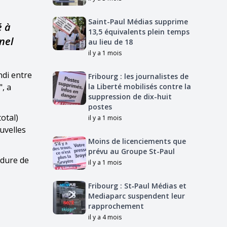
Saint-Paul Médias supprime
é à
13,5 équivalents plein temps
nel
au lieu de 18
il y a 1 mois
ndi entre
Fribourg : les journalistes de
, a
la Liberté mobilisés contre la
suppression de dix-huit
postes
otal)
il y a 1 mois
uvelles
Moins de licenciements que
prévu au Groupe St-Paul
édure de
il y a 1 mois
Fribourg : St‑Paul Médias et
Mediaparc suspendent leur
rapprochement
il y a 4 mois