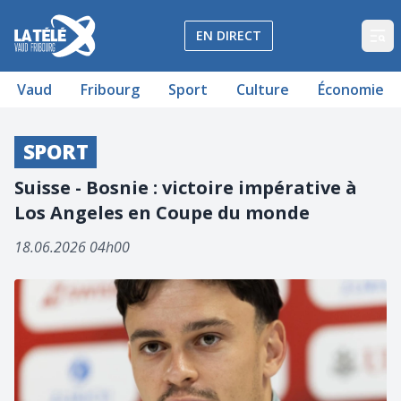
La Télé - Télévision régionale Vaud et Fribourg
EN DIRECT
Op
Vaud
Fribourg
Sport
Culture
Économie
SPORT
Suisse - Bosnie : victoire impérative à
Los Angeles en Coupe du monde
18.06.2026 04h00