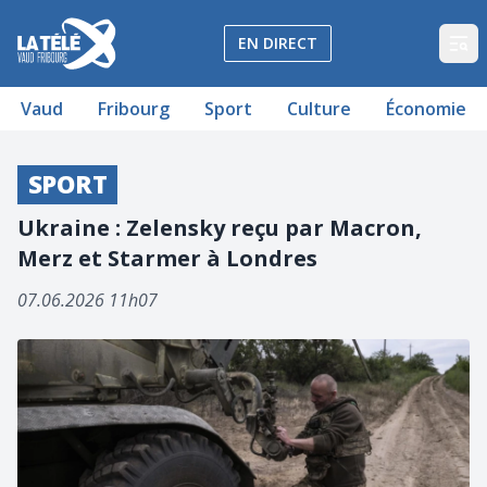
La Télé - Télévision régionale Vaud et Fribourg
EN DIRECT
Op
Vaud
Fribourg
Sport
Culture
Économie
SPORT
Ukraine : Zelensky reçu par Macron,
Merz et Starmer à Londres
07.06.2026 11h07