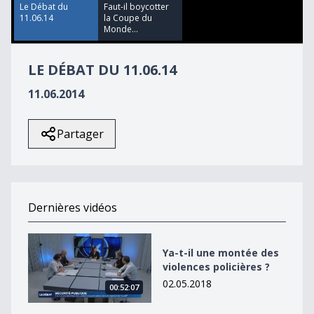
2
Le Débat du
Faut-il boycotter
seconds
11.06.14
la Coupe du
Monde...
LE DÉBAT DU 11.06.14
11.06.2014
Partager
Dernières vidéos
Ya-t-il une montée des violences policières ?
Ya-t-il une montée des
violences policières ?
02.05.2018
00:52:07