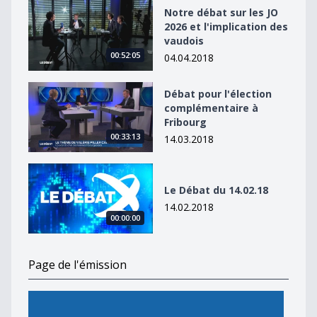
Notre débat sur les JO 2026 et l&#039;implication des 
Notre débat sur les JO
2026 et l'implication des
vaudois
00:52:05
04.04.2018
Débat pour l&#039;élection complémentaire à Fribour
Débat pour l'élection
complémentaire à
Fribourg
00:33:13
14.03.2018
Le Débat du 14.02.18
Le Débat du 14.02.18
14.02.2018
00:00:00
Page de l'émission