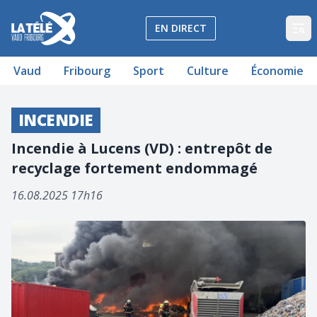
La Télé - Télévision régionale Vaud et Fribourg
EN DIRECT
Op
Vaud
Fribourg
Sport
Culture
Économie
INCENDIE
Incendie à Lucens (VD) : entrepôt de
recyclage fortement endommagé
16.08.2025 17h16