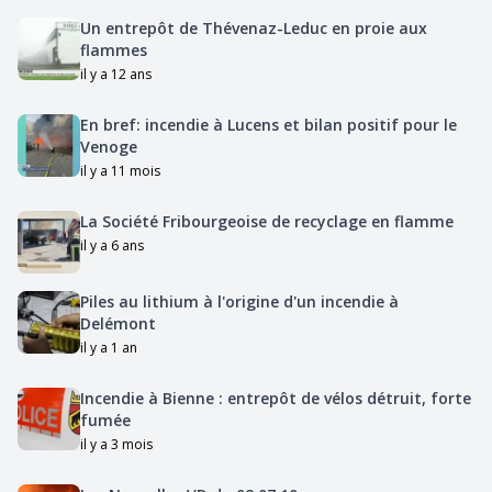
Un entrepôt de Thévenaz-Leduc en proie aux
flammes
il y a 12 ans
En bref: incendie à Lucens et bilan positif pour le
Venoge
il y a 11 mois
La Société Fribourgeoise de recyclage en flamme
il y a 6 ans
Piles au lithium à l'origine d'un incendie à
Delémont
il y a 1 an
Incendie à Bienne : entrepôt de vélos détruit, forte
fumée
il y a 3 mois