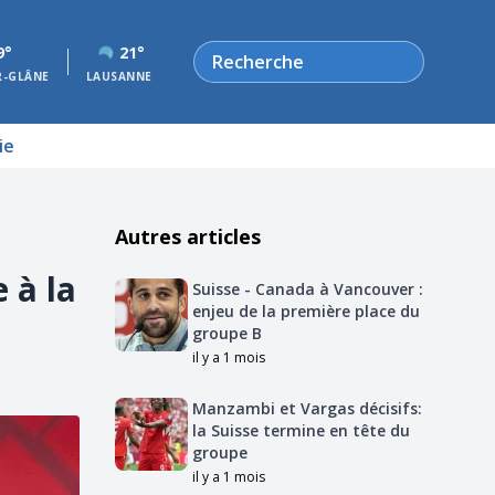
Rechercher
9°
21°
R-GLÂNE
LAUSANNE
ie
Autres articles
 à la
Suisse - Canada à Vancouver :
enjeu de la première place du
groupe B
il y a 1 mois
Manzambi et Vargas décisifs:
la Suisse termine en tête du
groupe
il y a 1 mois