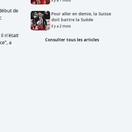
il y a 1 mois
 début de
Pour aller en demie, la Suisse
c
doit battre la Suède
il y a 2 mois
l n'était
Consulter tous les articles
ce", a