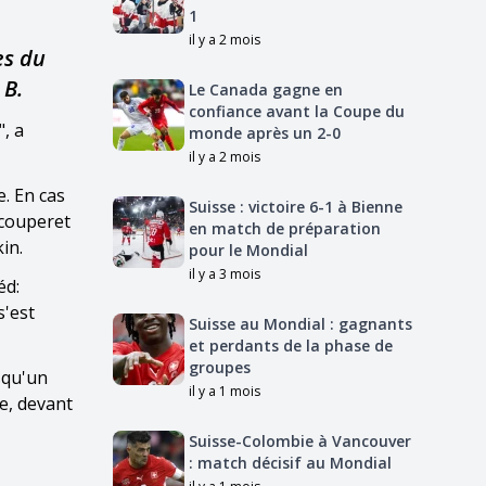
1
il y a 2 mois
es du
 B.
Le Canada gagne en
confiance avant la Coupe du
, a
monde après un 2-0
il y a 2 mois
e. En cas
Suisse : victoire 6-1 à Bienne
 couperet
en match de préparation
in.
pour le Mondial
il y a 3 mois
éd:
s'est
Suisse au Mondial : gagnants
et perdants de la phase de
groupes
isqu'un
il y a 1 mois
le, devant
Suisse-Colombie à Vancouver
: match décisif au Mondial