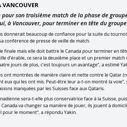
 À VANCOUVER
re pour son troisième match de la phase de group
lui, à Vancouver, pour terminer en tête du groupe
s donnerait beaucoup de confiance pour la suite du tournoi"
sa conférence de presse de veille de match.
de finale mais elle doit battre le Canada pour terminer en têt
uille d'érable, ce sera la deuxième place et un premier match
atre jours de plus, c'est toujours un avantage", a estimé Yak
es ont montrées de manière claire et nette contre le Qatar (r
t eux qui les ont mis. Peut-être leur a-t-on montré la voie", 
sions manquées par les Suisses face aux Qataris.
anadienne sera-t-elle plus conservatrice face à la Suisse, pu
le Canada va changer sa manière de jouer, ils jouent à domici
al pour le moment", a répondu Yakin.