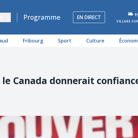
1
s
Programme
EN DIRECT
VILLARS-SU
aud
Fribourg
Sport
Culture
Économ
e le Canada donnerait confiance