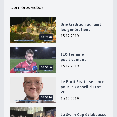
Dernières vidéos
Une tradition qui unit les générations
Une tradition qui unit
les générations
15.12.2019
00:02:40
SLO termine positivement
SLO termine
positivement
15.12.2019
00:00:40
Le Parti Pirate se lance pour le Conseil d&#039;État V
Le Parti Pirate se lance
pour le Conseil d'État
VD
00:00:16
15.12.2019
La Swim Cup éclabousse Lausanne
La Swim Cup éclabousse