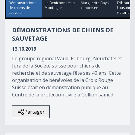
18
Démonstrations
La Bénichon de la
Marguerite Bays
Fribourg e
seconds
de chiens de
Montagne
canonisée
Lausanne
sauveta...
victorieux
DÉMONSTRATIONS DE CHIENS DE
SAUVETAGE
13.10.2019
Le groupe régional Vaud, Fribourg, Neuchâtel et
Jura de la Société suisse pour chiens de
recherche et de sauvetage fête ses 40 ans. Cette
organisation de bénévoles de la Croix Rouge
Suisse était en démonstration publique au
Centre de la protection civile à Gollion samedi.
Partager