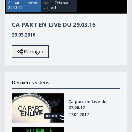
55
Ca part en Live du
Nadja Zela part
seconds
29.03.16
en live !
CA PART EN LIVE DU 29.03.16
29.03.2016
Partager
Dernières vidéos
Ça part en Live du 27.06.17
Ça part en Live du
27.06.17
27.06.2017
00:00:00
Attack Vertical part en live !