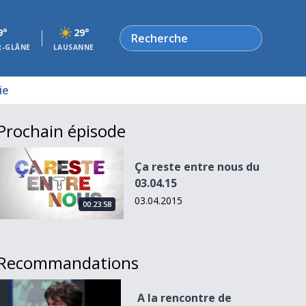
Rechercher
9°
29°
R-GLÂNE
LAUSANNE
ie
Prochain épisode
Ça reste entre nous du 03.04.15
Ça reste entre nous du
03.04.15
03.04.2015
00:23:58
Recommandations
A la rencontre de Foofwa d&#039;Imobilité
A la rencontre de