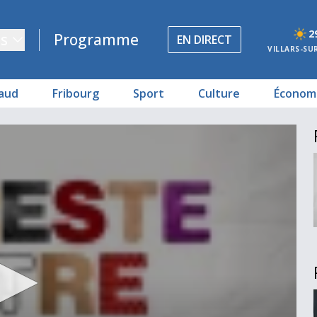
2
s
Programme
EN DIRECT
VILLARS-SU
aud
Fribourg
Sport
Culture
Économ