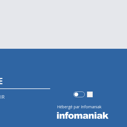
E
Use setting
IR
Hébergé par Infomaniak