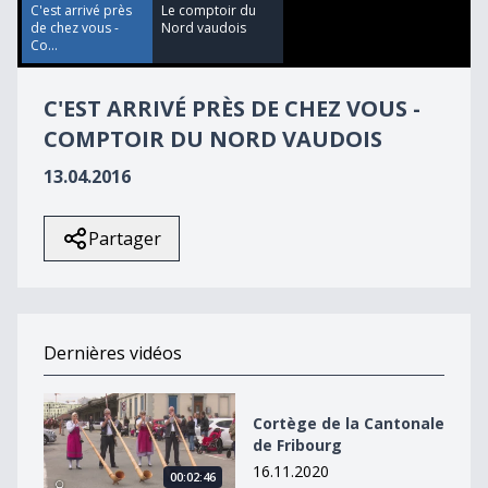
5
C'est arrivé près
Le comptoir du
seconds
de chez vous -
Nord vaudois
Co...
C'EST ARRIVÉ PRÈS DE CHEZ VOUS -
COMPTOIR DU NORD VAUDOIS
13.04.2016
Partager
Dernières vidéos
Cortège de la Cantonale de Fribourg
Cortège de la Cantonale
de Fribourg
16.11.2020
00:02:46