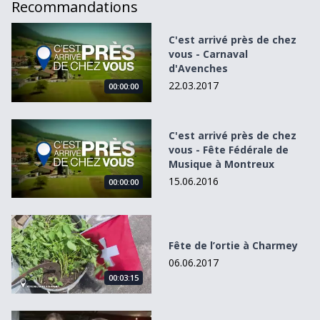
Recommandations
C&#039;est arrivé près de chez vous - Carnaval d&#039;
C'est arrivé près de chez
vous - Carnaval
d'Avenches
22.03.2017
00:00:00
C&#039;est arrivé près de chez vous - Fête Fédérale de 
C'est arrivé près de chez
vous - Fête Fédérale de
Musique à Montreux
15.06.2016
00:00:00
Fête de l’ortie à Charmey
Fête de l’ortie à Charmey
06.06.2017
00:03:15
C&#039;est arrivé près de chez vous - Foire de Fribourg 2