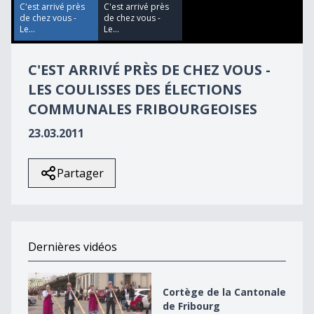
58
C'est arrivé près
C'est arrivé près
seconds
de chez vous -
de chez vous -
Le...
Le...
C'EST ARRIVÉ PRÈS DE CHEZ VOUS -
LES COULISSES DES ÉLECTIONS
COMMUNALES FRIBOURGEOISES
23.03.2011
Partager
Dernières vidéos
Cortège de la Cantonale de Fribourg
Cortège de la Cantonale
de Fribourg