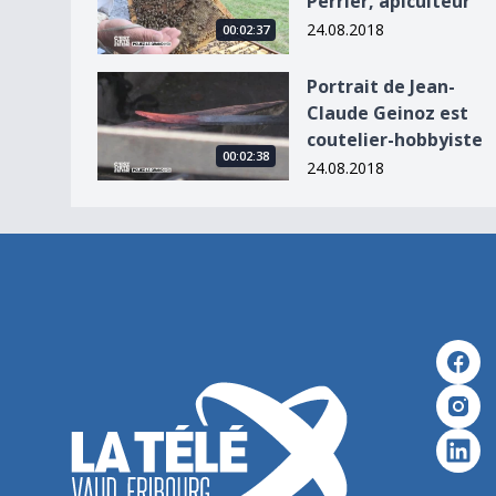
Perrier, apiculteur
24.08.2018
00:02:37
Portrait de Jean-Claude Geinoz est coutelier-ho
Portrait de Jean-
Claude Geinoz est
coutelier-hobbyiste
00:02:38
24.08.2018