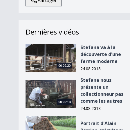
Partager
Dernières vidéos
Stefana va à la découverte d&#039;une ferme 
Stefana va à la
découverte d'une
ferme moderne
00:02:20
24.08.2018
Stefane nous
Stefane nous présente un collectionneur pas c
présente un
collectionneur pas
comme les autres
00:02:14
24.08.2018
Portrait d&#039;Alain Perrier, apiculteur
Portrait d'Alain