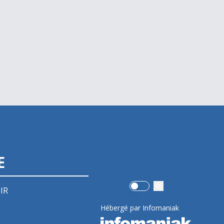
E
Use setting
IR
Hébergé par Infomaniak