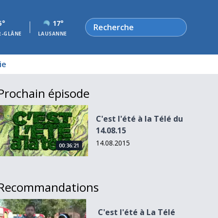
Rechercher
5°
17°
R-GLÂNE
LAUSANNE
ie
Prochain épisode
C&#039;est l&#039;été à la Télé du 14.08.15
C'est l'été à la Télé du
14.08.15
14.08.2015
00:36:21
Recommandations
C&#039;est l&#039;été à La Télé du 09.08.12
C'est l'été à La Télé