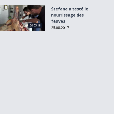
Stefane a testé le nourrissage des fauves
Stefane a testé le
nourrissage des
fauves
00:03:18
25.08.2017