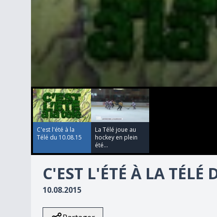
00:00:00
00:00:00
0
seconds
of
35
minutes,
49
C'est l'été à la
La Télé joue au
seconds
Volume
Télé du 10.08.15
hockey en plein
90%
été...
C'EST L'ÉTÉ À LA TÉLÉ 
10.08.2015