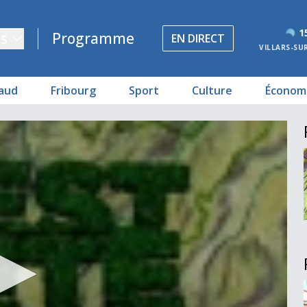
1
s
Programme
EN DIRECT
VILLARS-SU
aud
Fribourg
Sport
Culture
Économ
oux