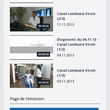
Canal Lombaire Etroit (2/2)
Canal Lombaire Etroit
(2/2)
11.11.2013
00:00:00
Diagnostic du 04.11.13 - Canal Lombaire Etroit (1/2)
Diagnostic du 04.11.13 -
Canal Lombaire Etroit
(1/2)
00:00:00
04.11.2013
Canal Lombaire Etroit (1/2)
Canal Lombaire Etroit
(1/2)
04.11.2013
00:00:00
Page de l'émission