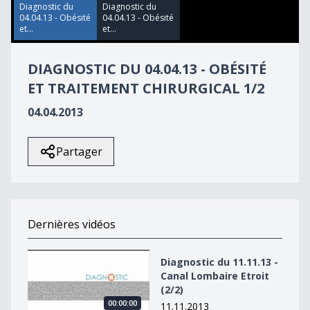
47
Diagnostic du
Diagnostic du
seconds
04.04.13 - Obésité
04.04.13 - Obésité
et...
et...
DIAGNOSTIC DU 04.04.13 - OBÉSITÉ
ET TRAITEMENT CHIRURGICAL 1/2
04.04.2013
Partager
Dernières vidéos
Diagnostic du 11.11.13 - Canal Lombaire Etroit (2/2)
Diagnostic du 11.11.13 -
Canal Lombaire Etroit
(2/2)
00:00:00
11.11.2013