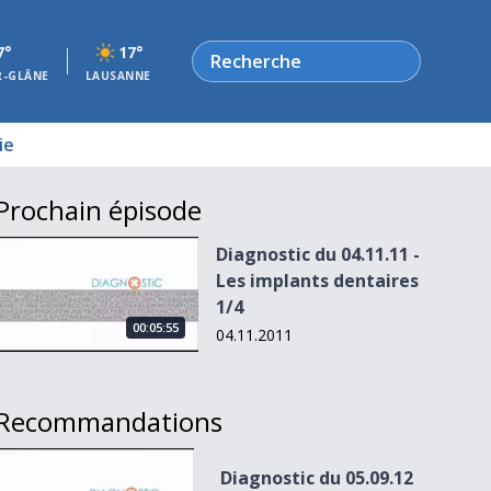
Rechercher
7°
17°
R-GLÂNE
LAUSANNE
ie
Prochain épisode
Diagnostic du 04.11.11 - Les implants dentaires 1/4
Diagnostic du 04.11.11 -
Les implants dentaires
1/4
00:05:55
04.11.2011
Recommandations
Diagnostic du 05.09.12 - La presbytie 1/4
Diagnostic du 05.09.12