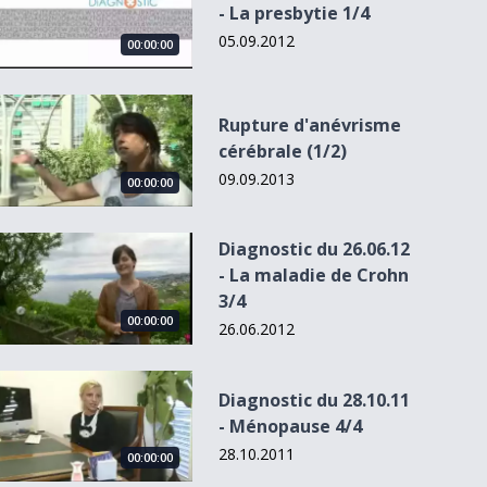
- La presbytie 1/4
05.09.2012
00:00:00
Rupture d&#039;anévrisme cérébrale (1/2)
Rupture d'anévrisme
cérébrale (1/2)
09.09.2013
00:00:00
Diagnostic du 26.06.12 - La maladie de Crohn 3/4
Diagnostic du 26.06.12
- La maladie de Crohn
3/4
00:00:00
26.06.2012
Diagnostic du 28.10.11 - Ménopause 4/4
Diagnostic du 28.10.11
- Ménopause 4/4
28.10.2011
00:00:00