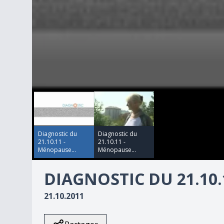
00:00:00
00:00:00
0
seconds
of
5
minutes,
19
Diagnostic du
Diagnostic du
seconds
Volume
21.10.11 -
21.10.11 -
90%
Ménopause...
Ménopause...
DIAGNOSTIC DU 21.10.
21.10.2011