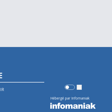
E
Use setting
IR
Hébergé par Infomaniak