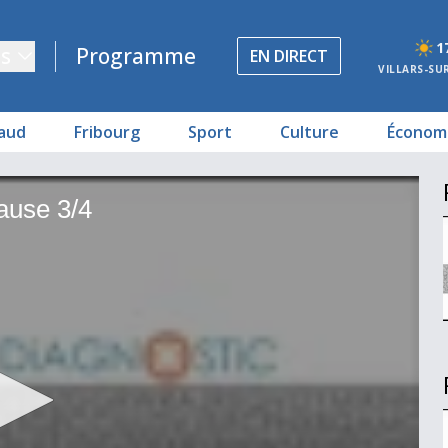
1
s
Programme
EN DIRECT
VILLARS-SU
aud
Fribourg
Sport
Culture
Économ
ause 3/4