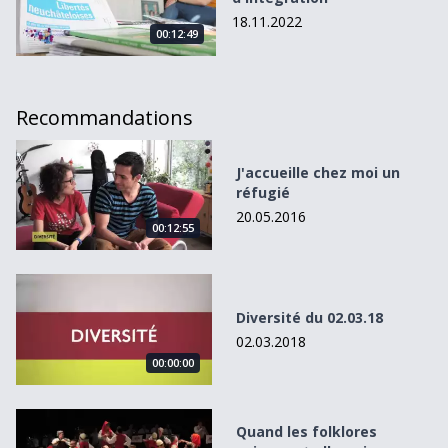
18.11.2022
00:12:49
Recommandations
J&#039;accueille chez moi un réfugié
J'accueille chez moi un
réfugié
20.05.2016
00:12:55
Diversité du 02.03.18
Diversité du 02.03.18
02.03.2018
00:00:00
Quand les folklores suisses et albanais se découvrent
Quand les folklores