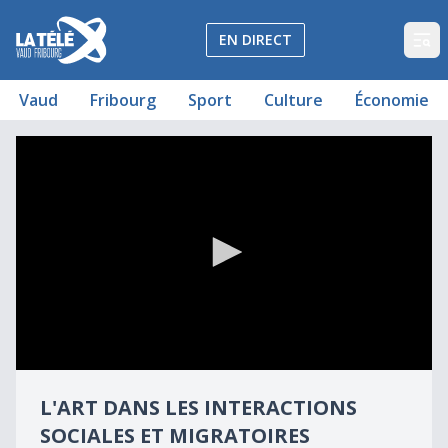
La Télé - Télévision régionale Vaud et Fribourg
EN DIRECT
Op
Vaud
Fribourg
Sport
Culture
Économie
L'art dans les interactions sociales et migratoires
L'art dans les interactions sociales et migratoires
0
seconds
L'ART DANS LES INTERACTIONS
of
12
SOCIALES ET MIGRATOIRES
minutes,