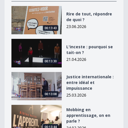
Rire de tout, répondre de quoi ?
Rire de tout, répondre
de quoi ?
23.06.2026
00:13:43
L&#039;inceste : pourquoi se tait-on ?
L'inceste : pourquoi se
tait-on ?
21.04.2026
00:13:30
Justice internationale : entre idéal et impuissance
Justice internationale :
entre idéal et
impuissance
00:13:08
25.03.2026
Mobbing en apprentissage, on en parle ?
Mobbing en
apprentissage, on en
parle ?
00:13:44
24.02.2026