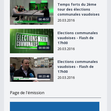
Temps forts du 2ème tour des élections communales 
Temps forts du 2ème
tour des élections
communales vaudoises
00:49:51
20.03.2016
Elections communales vaudoises - Flash de 17h00
Elections communales
vaudoises - Flash de
17h00
00:00:00
20.03.2016
Elections communales vaudoises - Flash de 17h00
Elections communales
vaudoises - Flash de
17h00
00:23:48
20.03.2016
Page de l'émission