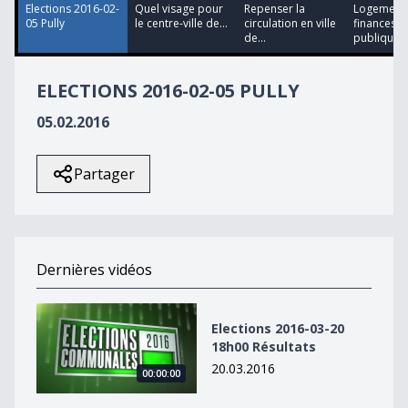
11
Elections 2016-02-
Quel visage pour
Repenser la
Logement 
seconds
05 Pully
le centre-ville de...
circulation en ville
finances
de...
publiques 
ELECTIONS 2016-02-05 PULLY
05.02.2016
Partager
Dernières vidéos
Elections 2016-03-20 18h00 Résultats
Elections 2016-03-20
18h00 Résultats
20.03.2016
00:00:00