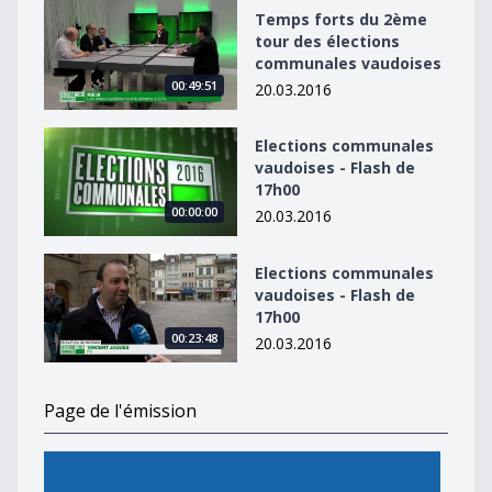
Temps forts du 2ème tour des élections communales 
Temps forts du 2ème
tour des élections
communales vaudoises
00:49:51
20.03.2016
Elections communales vaudoises - Flash de 17h00
Elections communales
vaudoises - Flash de
17h00
00:00:00
20.03.2016
Elections communales vaudoises - Flash de 17h00
Elections communales
vaudoises - Flash de
17h00
00:23:48
20.03.2016
Page de l'émission