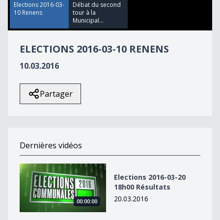
18
Elections 2016-03-
Débat du second
seconds
10 Renens
tour à la
Municipal...
ELECTIONS 2016-03-10 RENENS
10.03.2016
Partager
Dernières vidéos
Elections 2016-03-20 18h00 Résultats
Elections 2016-03-20
18h00 Résultats
20.03.2016
00:00:00