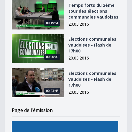
Temps forts du 2ème tour des élections communales 
Temps forts du 2ème
tour des élections
communales vaudoises
00:49:51
20.03.2016
Elections communales vaudoises - Flash de 17h00
Elections communales
vaudoises - Flash de
17h00
00:00:00
20.03.2016
Elections communales vaudoises - Flash de 17h00
Elections communales
vaudoises - Flash de
17h00
00:23:48
20.03.2016
Page de l'émission