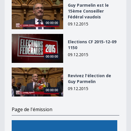
Guy Parmelin est le 15ème Conseiller Fédéral vaudois
Guy Parmelin est le
15ème Conseiller
Fédéral vaudois
00:00:00
09.12.2015
Elections CF 2015-12-09 1150
Elections CF 2015-12-09
1150
09.12.2015
00:00:00
Revivez l&#039;élection de Guy Parmelin
Revivez l'élection de
Guy Parmelin
09.12.2015
00:00:00
Page de l'émission