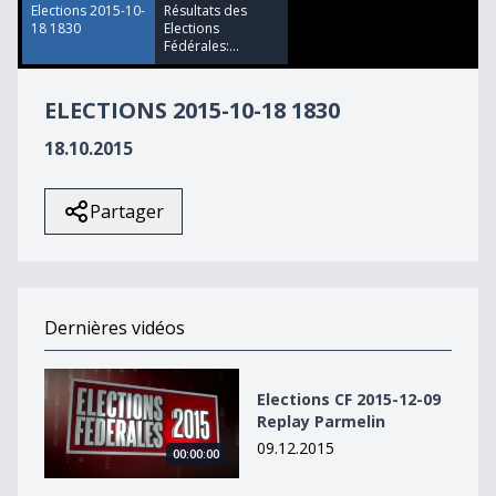
29
Elections 2015-10-
Résultats des
seconds
18 1830
Elections
Fédérales:...
ELECTIONS 2015-10-18 1830
18.10.2015
Partager
Dernières vidéos
Elections CF 2015-12-09 Replay Parmelin
Elections CF 2015-12-09
Replay Parmelin
09.12.2015
00:00:00