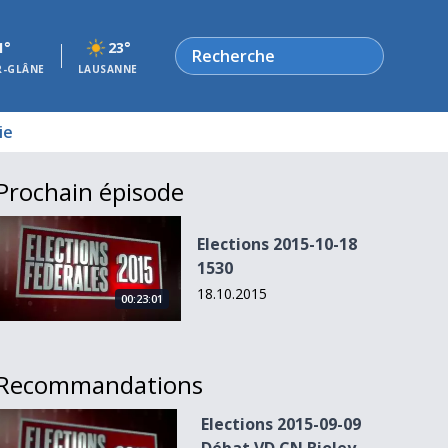
Rechercher
1°
23°
R-GLÂNE
LAUSANNE
ie
Prochain épisode
Elections 2015-10-18 1530
Elections 2015-10-18
1530
18.10.2015
00:23:01
Recommandations
Elections 2015-09-09 Débat VD CN Bioley-Orjulaz 2
Elections 2015-09-09