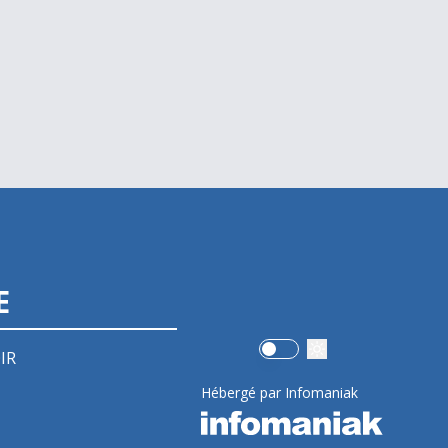
E
Use setting
IR
Hébergé par Infomaniak