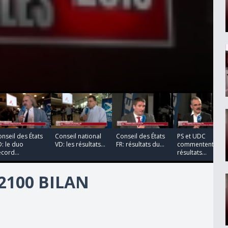
00:00:00
00:00:00
00:00:00
nseil des États
Conseil national
Conseil des États
PS et UDC
: le duo
VD: les résultats...
FR: résultats du...
commentent les
cord...
résultats...
 2100 BILAN