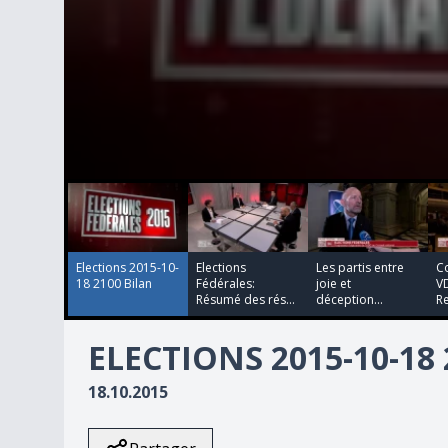
00:00:00
00:00:00
00:00:00
00:00:00
0
seconds
of
3
minutes,
30
Elections 2015-10-
Elections
Les partis entre
Co
seconds
Volume
18 2100 Bilan
Fédérales:
joie et
VD
90%
Résumé des rés...
déception...
Re
ELECTIONS 2015-10-18
18.10.2015