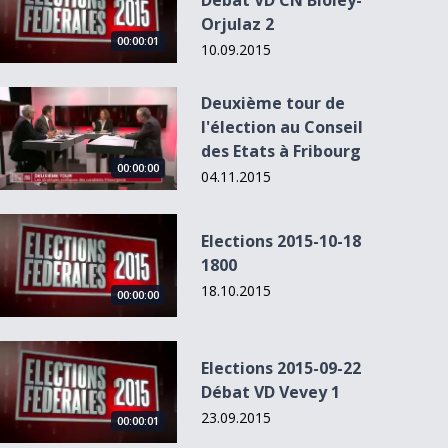
Débat VD CN Bioley-
Orjulaz 2
00:00:01
10.09.2015
Deuxième tour de l&#039;élection au Conseil des Etats à Fri
Deuxième tour de
l'élection au Conseil
des Etats à Fribourg
00:00:00
04.11.2015
Elections 2015-10-18 1800
Elections 2015-10-18
1800
18.10.2015
00:00:00
Elections 2015-09-22 Débat VD Vevey 1
Elections 2015-09-22
Débat VD Vevey 1
23.09.2015
00:00:01