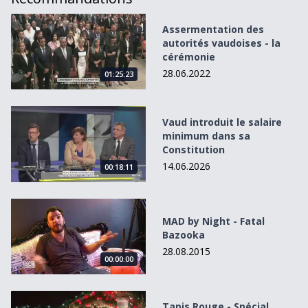
Assermentation des autorités vaudoises - la cérémonie
Assermentation des
autorités vaudoises - la
cérémonie
28.06.2022
01:25:23
Vaud introduit le salaire minimum dans sa Constitution
Vaud introduit le salaire
minimum dans sa
Constitution
14.06.2026
00:18:11
MAD by Night - Fatal Bazooka
MAD by Night - Fatal
Bazooka
28.08.2015
00:00:00
Tapis Rouge - Spécial Marché de Noël de Montreux
Tapis Rouge - Spécial