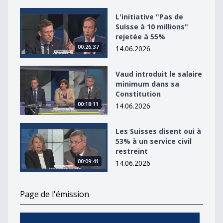
L&#039;initiative &quot;Pas de Suisse à 10 millions&qu
L'initiative "Pas de
Suisse à 10 millions"
rejetée à 55%
00:26:37
14.06.2026
Vaud introduit le salaire minimum dans sa Constitutio
Vaud introduit le salaire
minimum dans sa
Constitution
00:18:11
14.06.2026
Les Suisses disent oui à 53% à un service civil restreint
Les Suisses disent oui à
53% à un service civil
restreint
00:09:41
14.06.2026
Page de l'émission