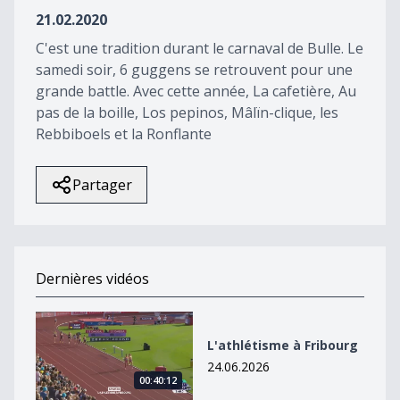
57
21.02.2020
seconds
C'est une tradition durant le carnaval de Bulle. Le
samedi soir, 6 guggens se retrouvent pour une
grande battle. Avec cette année, La cafetière, Au
pas de la boille, Los pepinos, Mâlïn-clique, les
Rebbiboels et la Ronflante
Partager
Dernières vidéos
L&#039;athlétisme à Fribourg
L'athlétisme à Fribourg
24.06.2026
00:40:12