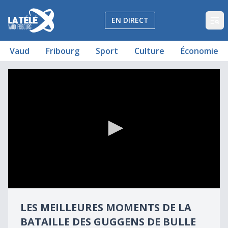
La Télé - Télévision régionale Vaud et Fribourg
EN DIRECT
Op
Vaud
Fribourg
Sport
Culture
Économie
Carnaval de Bulle 2020 - Best-of de la bataille des guggen
Les meilleures moments de la bataille des guggens de Bul
0
seconds
LES MEILLEURES MOMENTS DE LA
of
37
BATAILLE DES GUGGENS DE BULLE
minutes,