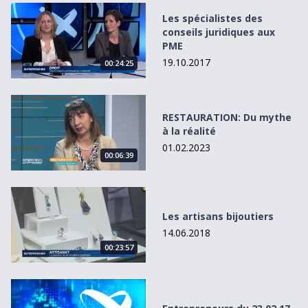
Les spécialistes des conseils juridiques aux PME
Les spécialistes des
conseils juridiques aux
PME
19.10.2017
00:24:25
RESTAURATION: Du mythe à la réalité
RESTAURATION: Du mythe
à la réalité
01.02.2023
00:06:39
Les artisans bijoutiers
Les artisans bijoutiers
14.06.2018
00:23:57
Entrepreneurs du 23.02.17