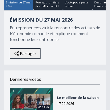
Émission du 27 mai
Pourquoi un tiers
L'octopode passe
Ducommun
2026
des PME cessent l...
la main
Family busi
ÉMISSION DU 27 MAI 2026
Entrepreneur·e·s va à la rencontre des acteurs de
l\'économie romande et explique comment
fonctionne leur entreprise.
Partager
Dernières vidéos
Le meilleur de la saison
Le meilleur de la saison
17.06.2026
00:18:49