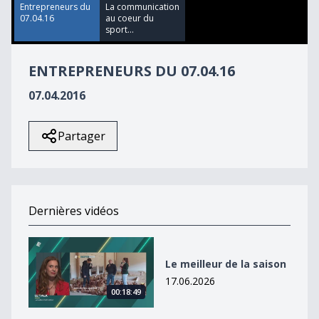
14
Entrepreneurs du
La communication
seconds
07.04.16
au coeur du
sport...
ENTREPRENEURS DU 07.04.16
07.04.2016
Partager
Dernières vidéos
Le meilleur de la saison
Le meilleur de la saison
17.06.2026
00:18:49