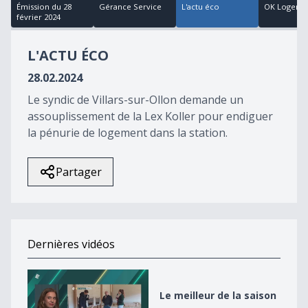
41
Émission du 28
Gérance Service
L'actu éco
OK Logeme
minutes,
février 2024
27
seconds
L'ACTU ÉCO
28.02.2024
Le syndic de Villars-sur-Ollon demande un
assouplissement de la Lex Koller pour endiguer
la pénurie de logement dans la station.
Partager
Dernières vidéos
Le meilleur de la saison
Le meilleur de la saison