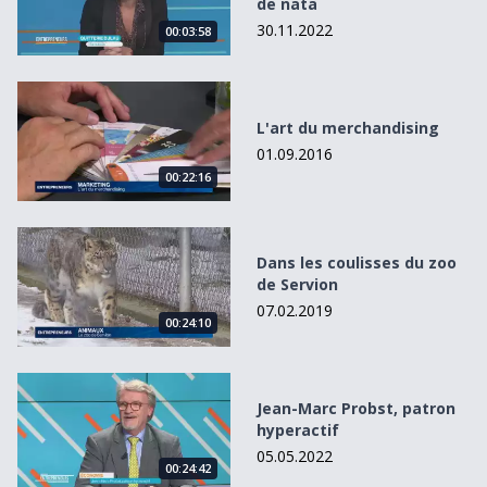
de nata
30.11.2022
00:03:58
L&#039;art du merchandising
L'art du merchandising
01.09.2016
00:22:16
Dans les coulisses du zoo de Servion
Dans les coulisses du zoo
de Servion
07.02.2019
00:24:10
Jean-Marc Probst, patron hyperactif
Jean-Marc Probst, patron
hyperactif
05.05.2022
00:24:42