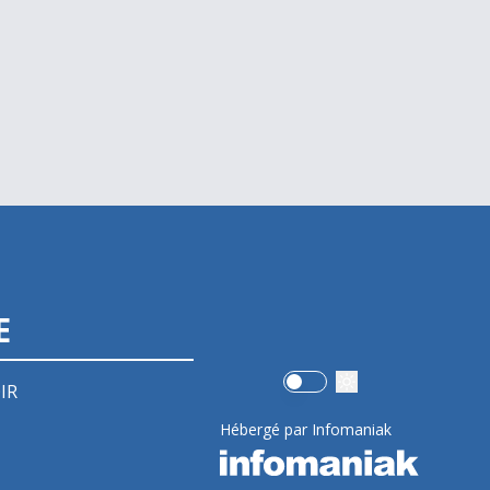
E
Use setting
IR
Hébergé par Infomaniak