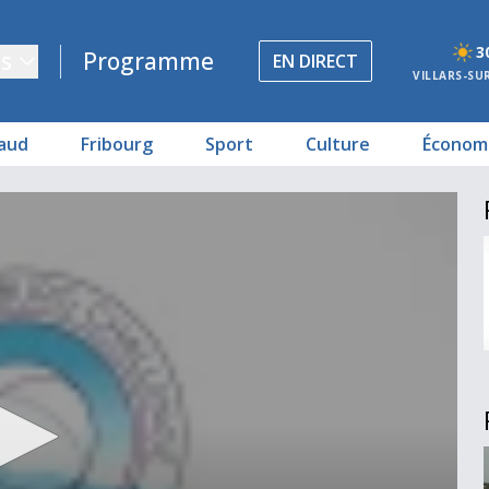
3
s
Programme
EN DIRECT
VILLARS-SU
aud
Fribourg
Sport
Culture
Économ