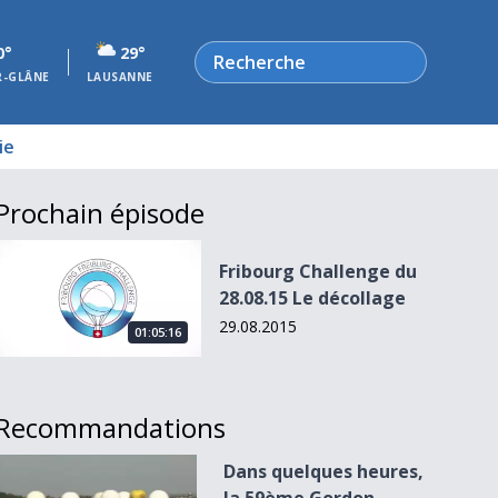
Rechercher
0°
29°
R-GLÂNE
LAUSANNE
ie
Prochain épisode
Fribourg Challenge du 28.08.15 Le décollage
Fribourg Challenge du
28.08.15 Le décollage
29.08.2015
01:05:16
Recommandations
Dans quelques heures, la 59ème Gordon Bennett s&#039;en
Dans quelques heures,