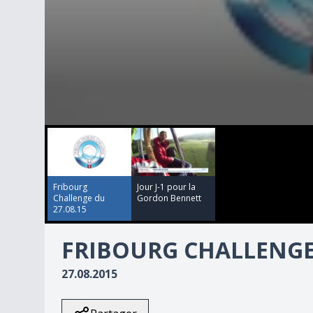
00:00:00
00:00:00
0
seconds
of
25
minutes,
56
Fribourg
Jour J-1 pour la
seconds
Volume
Challenge du
Gordon Bennett
90%
27.08.15
FRIBOURG CHALLENGE 
27.08.2015