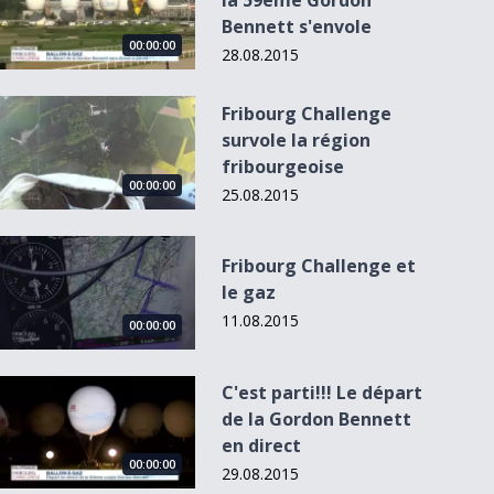
la 59ème Gordon
Bennett s'envole
00:00:00
28.08.2015
Fribourg Challenge survole la région fribourgeoise
Fribourg Challenge
survole la région
fribourgeoise
00:00:00
25.08.2015
Fribourg Challenge et le gaz
Fribourg Challenge et
le gaz
11.08.2015
00:00:00
C&#039;est parti!!! Le départ de la Gordon Bennett en direct
C'est parti!!! Le départ
de la Gordon Bennett
en direct
00:00:00
29.08.2015