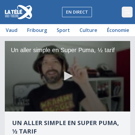
La Télé - Télévision régionale Vaud et Fribourg
EN DIRECT
Op
Vaud
Fribourg
Sport
Culture
Économie
Un aller simple en Super Puma, ½ tarif
Un aller simple en Super Puma, ½ tarif
0
seconds
UN ALLER SIMPLE EN SUPER PUMA,
of
1
½ TARIF
minute,