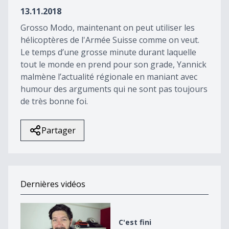
44
13.11.2018
seconds
Grosso Modo, maintenant on peut utiliser les
hélicoptères de l'Armée Suisse comme on veut.
Le temps d’une grosse minute durant laquelle
tout le monde en prend pour son grade, Yannick
malmène l’actualité régionale en maniant avec
humour des arguments qui ne sont pas toujours
de très bonne foi.
Partager
Dernières vidéos
C&#039;est fini
C'est fini