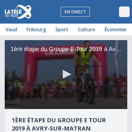
La Télé - Télévision régionale Vaud et Fribourg
EN DIRECT
Op
Vaud
Fribourg
Sport
Culture
Économie
1ère étape du Groupe E Tour 2019 à Avry-sur-Matran
1ère étape du Groupe E Tour 2019 à Avry-sur-Matran
0
seconds
1ÈRE ÉTAPE DU GROUPE E TOUR
of
6
2019 À AVRY-SUR-MATRAN
minutes,