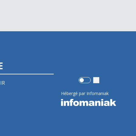
E
Use setting
IR
Hébergé par Infomaniak