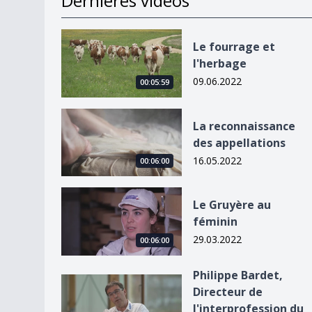
Dernières vidéos
Le fourrage et l&#039;herbage
Le fourrage et
l'herbage
09.06.2022
00:05:59
La reconnaissance des appellations
La reconnaissance
des appellations
16.05.2022
00:06:00
Le Gruyère au féminin
Le Gruyère au
féminin
29.03.2022
00:06:00
Philippe Bardet,
Philippe Bardet, Directeur de l&#039;interprof
Directeur de
l'interprofession du