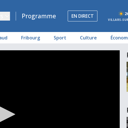
2
s
Programme
EN DIRECT
VILLARS-SU
aud
Fribourg
Sport
Culture
Économ