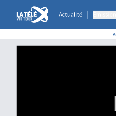
La Télé - Télévision régionale Vaud et Fribourg
Actualité
Émission
V
Le Gruyère AOP