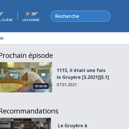
Rechercher
6°
26°
R-GLÂNE
LAUSANNE
ie
Prochain épisode
1115, il était une fois le Gruyère [S.2021][E.1]
1115, il était une fois
le Gruyère [S.2021][E.1]
07.01.2021
00:06:00
Recommandations
Le Gruyère à L&#039;Ermitage
Le Gruyère à