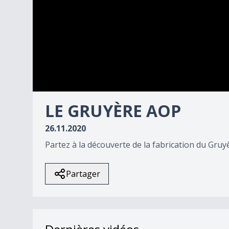
0
seconds
LE GRUYÈRE AOP
of
6
26.11.2020
minutes,
0
Volume
Partez à la découverte de la fabrication du Gruy
90%
Partager