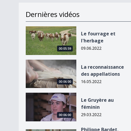
Dernières vidéos
Le fourrage et l&#039;herbage
Le fourrage et
l'herbage
09.06.2022
00:05:59
La reconnaissance des appellations
La reconnaissance
des appellations
16.05.2022
00:06:00
Le Gruyère au féminin
Le Gruyère au
féminin
29.03.2022
00:06:00
Philippe Bardet,