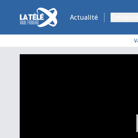
La Télé - Télévision régionale Vaud et Fribourg
Actualité
Émission
V
1115, il était une fois le Gruyère