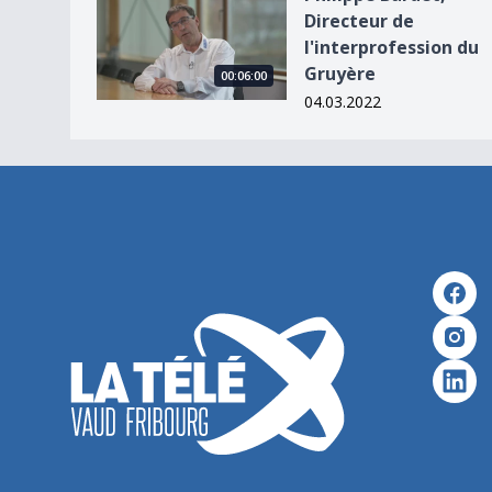
Philippe Bardet, Directeur de l&#039;interprof
Directeur de
l'interprofession du
Gruyère
00:06:00
04.03.2022