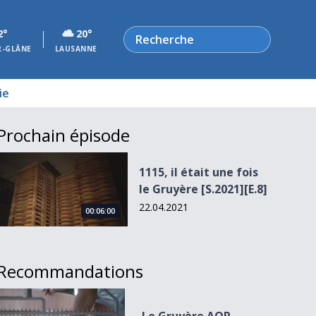
Rechercher
2°
20°
R-GLÂNE
LAUSANNE
ie
Prochain épisode
1115, il était une fois le Gruyère [S.2021][E.8]
1115, il était une fois
le Gruyère [S.2021][E.8]
22.04.2021
00:06:00
Recommandations
Le Gruyère AOP