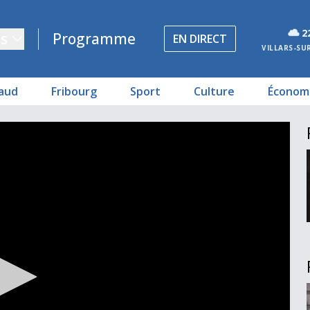
2
s
Programme
EN DIRECT
VILLARS-SU
aud
Fribourg
Sport
Culture
Économ