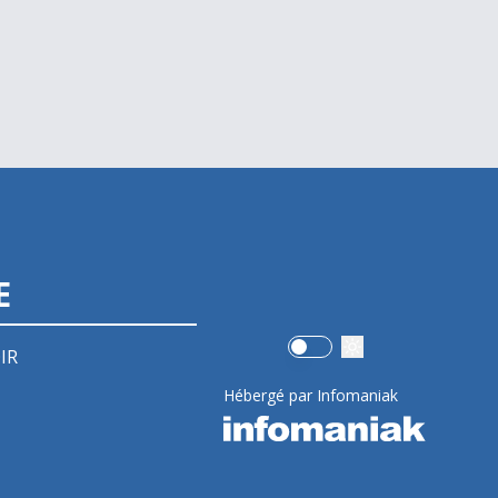
E
Use setting
IR
Hébergé par Infomaniak