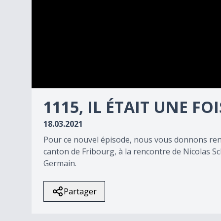
0
seconds
1115, IL ÉTAIT UNE FO
of
6
18.03.2021
minutes,
0
Volume
Pour ce nouvel épisode, nous vous donnons ren
90%
canton de Fribourg, à la rencontre de Nicolas S
Germain.
Partager