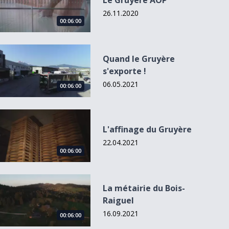
Le Gruyère AOP
26.11.2020
00:06:00
Quand le Gruyère s&#039;exporte !
Quand le Gruyère
s'exporte !
06.05.2021
00:06:00
L&#039;affinage du Gruyère
L'affinage du Gruyère
22.04.2021
00:06:00
La métairie du Bois-Raiguel
La métairie du Bois-
Raiguel
16.09.2021
00:06:00