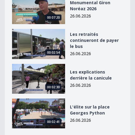
Monumental Giron
Noréaz 2026
26.06.2026
00:07:20
Les retraités continueront de payer le bus
Les retraités
continueront de payer
le bus
00:02:54
26.06.2026
Les explications derrière la canicule
Les explications
derrière la canicule
26.06.2026
00:02:30
L&#039;élite sur la place Georges Python
L'élite sur la place
Georges Python
26.06.2026
00:02:41