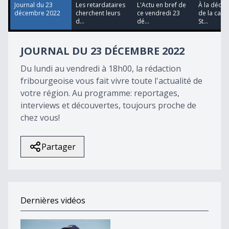
19
Journal du 23
Les retardataires
L'Actu en bref de
À la décou
seconds
décembre 2022
cherchent leurs
ce vendredi 23
de la cath
d...
dé...
St...
JOURNAL DU 23 DÉCEMBRE 2022
Du lundi au vendredi à 18h00, la rédaction
fribourgeoise vous fait vivre toute l'actualité de
votre région. Au programme: reportages,
interviews et découvertes, toujours proche de
chez vous!
Partager
Dernières vidéos
Monumental Giron Noréaz 2026